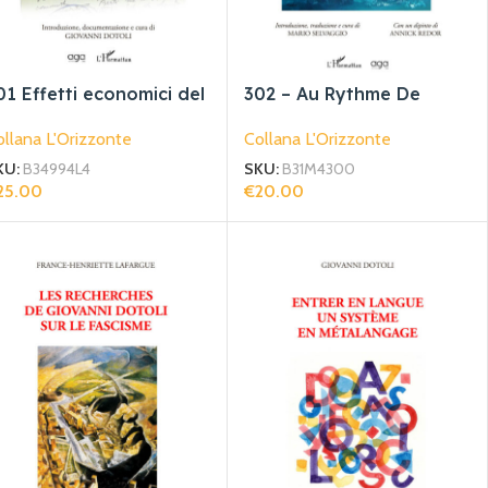
01 Effetti economici del
302 – Au Rythme De
ascismo
L’océan / Al Ritmo
llana L'Orizzonte
Collana L'Orizzonte
Dell’oceano
KU:
B34994L4
SKU:
B31M4300
25.00
€
20.00
giungi Al Carrello
Aggiungi Al Carrello