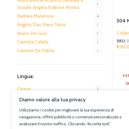
Associazione Artistica Culturale e
1
Sociale Angela Stallone Artista
Barbara Matarrese
4
304 
Brigitta Flau, Piero Tateo
1
intel
Collan
Bruno De Luca
1
SKU:
Carmela Calella
1
€
30.
Carmine De Palma
1
Aggiun
Carolyne Cannella
1
Centro Studi sui dialetti Apulo-Baresi
2
Lingua:
Christine Rebourg Roesler
2
Christine Rebourg Roesler, William
Cinese
2
1
Huon
francese
107
Diamo valore alla tua privacy
Christophe Boubal
2
Inglese
11
Christophe Ghénassia
1
Utilizziamo i cookie per migliorare la tua esperienza di
italiano
298
navigazione, offrirti pubblicità o contenuti personalizzati e
Claude Debussy
1
italiano, Cinese
4
analizzare il nostro traffico. Cliccando “Accetta tutti”,
Claudio Ermogene Del Medico
10