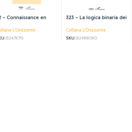
2 – Connaissance en
323 – La logica binaria dei
oche ou de
concetti e del linguaggio
llana L'Orizzonte
Collana L'Orizzonte
encyclopédie
KU:
B247K715
SKU:
B24880K0
18.00
€
25.00
giungi Al Carrello
Aggiungi Al Carrello