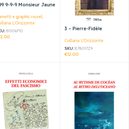
99 9-9-9 Monsieur Jaune
metti e graphic novel
,
llana L'Orizzonte
3 – Pierre-Fidèle
KU:
B1306F10
Bretonneau
12.00
Collana L'Orizzonte
giungi Al Carrello
SKU:
B78017Z9
€
12.00
Aggiungi Al Carrello