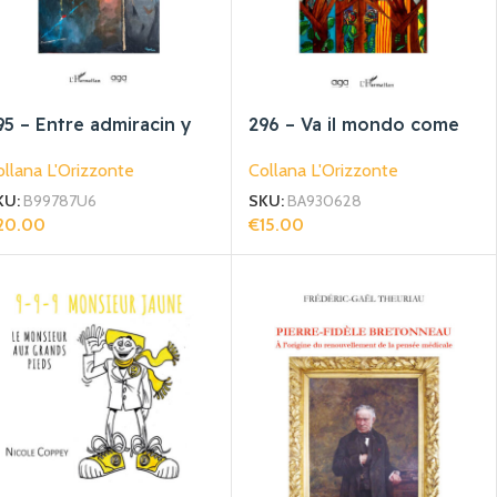
95 – Entre admiracin y
296 – Va il mondo come
eflexin
va
llana L'Orizzonte
Collana L'Orizzonte
KU:
B99787U6
SKU:
BA930628
20.00
€
15.00
giungi Al Carrello
Aggiungi Al Carrello