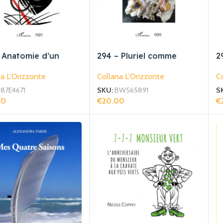
 Anatomie d’un
294 – Pluriel comme
2
r
l’univers
r
a L'Orizzonte
Collana L'Orizzonte
Co
87E4671
SKU:
BW565891
S
00
€
20.00
€
gi Al Carrello
Aggiungi Al Carrello
Ag