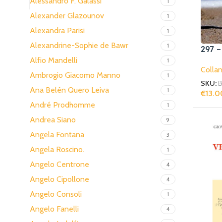
Alessandro F. Galassi
1
Alexander Glazounov
1
Alexandra Parisi
1
Alexandrine-Sophie de Bawr
1
297 –
Alfio Mandelli
1
Collan
Ambrogio Giacomo Manno
1
SKU:
B
Ana Belén Quero Leiva
1
€
13.0
Aggiun
André Prodhomme
1
Andrea Siano
9
Angela Fontana
3
Angela Roscino.
1
Angelo Centrone
4
Angelo Cipollone
4
Angelo Consoli
1
Angelo Fanelli
4