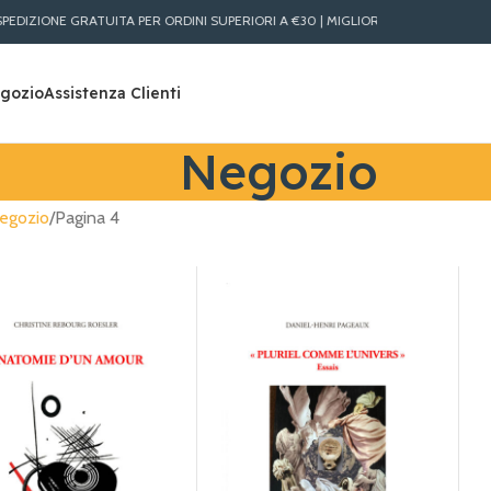
ITA PER ORDINI SUPERIORI A €30 | MIGLIORI PREZZI LIBRI ONLINE | SPEDIZIONE 
gozio
Assistenza Clienti
Negozio
egozio
Pagina 4