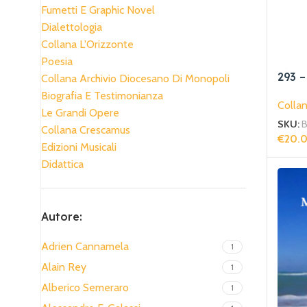
Fumetti E Graphic Novel
Dialettologia
Collana L'Orizzonte
Poesia
293 –
Collana Archivio Diocesano Di Monopoli
amou
Biografia E Testimonianza
Collan
Le Grandi Opere
SKU:
B
Collana Crescamus
€
20.
Edizioni Musicali
Aggiun
Didattica
Autore:
Adrien Cannamela
1
Alain Rey
1
Alberico Semeraro
1