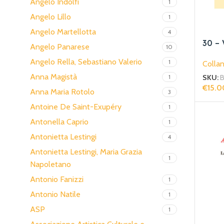
Angelo Indolfi
1
Angelo Lillo
1
Angelo Martellotta
4
30 – 
Angelo Panarese
10
Angelo Rella, Sebastiano Valerio
1
Collan
Anna Magistà
1
SKU:
€
15.0
Anna Maria Rotolo
3
Aggiun
Antoine De Saint-Exupéry
1
Antonella Caprio
1
Antonietta Lestingi
4
Antonietta Lestingi, Maria Grazia
1
Napoletano
Antonio Fanizzi
1
Antonio Natile
1
ASP
1