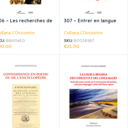
06 – Les recherches de
307 – Entrer en langue
iovanni Dotoli sur le
un système en
llana L'Orizzonte
Collana L'Orizzonte
ascisme
métalangage
KU:
B86106E0
SKU:
B00285B7
20.00
€
25.00
giungi Al Carrello
Aggiungi Al Carrello