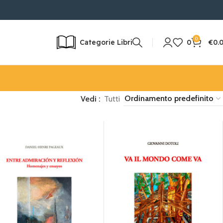
RAPIDA IN 24/72H | RESO POSSIBILE
0
Categorie Libri
0
€
0.
Vedi
Tutti