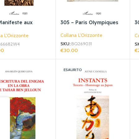
Manifeste aux
305 – Paris Olympiques
3
lectuels
G
Collana L'Orizzonte
a L'Orizzonte
Co
f
SKU:
BQ269031
B66682W4
S
€
30.00
00
€
Aggiungi Al Carrello
gi Al Carrello
Ag
ESAURITO