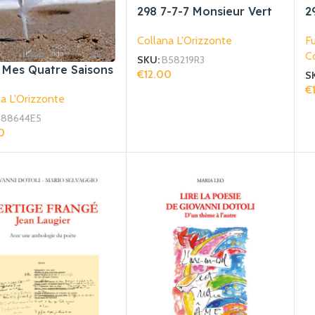
298 7-7-7 Monsieur Vert
2
Collana L'Orizzonte
Fu
Co
SKU:
B58219R3
 Mes Quatre Saisons
€
12.00
S
Aggiungi Al Carrello
€
a L'Orizzonte
Ag
88644E5
0
gi Al Carrello