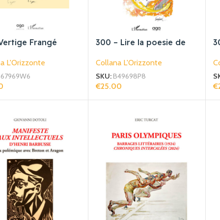
Vertige Frangé
300 – Lire la poesie de
3
Giovanni Dotoli
f
a L'Orizzonte
Collana L'Orizzonte
Co
B67969W6
SKU:
B49698P8
S
0
€
25.00
€
gi Al Carrello
Aggiungi Al Carrello
Ag