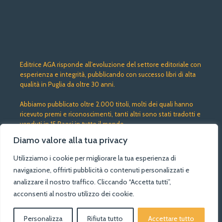
Editrice AGA risponde all’evoluzione del settore editoriale con
esperienza e integrità, pubblicando con successo libri di alta
qualità in Puglia da oltre 30 anni.
Abbiamo pubblicato oltre 2.000 titoli, molti dei quali hanno
ricevuto premi e riconoscimenti, tanti altri sono stati tradotti e
venduti in 15 Paesi in tutto il mondo.
Link Utili
Diamo valore alla tua privacy
Negozio
Utilizziamo i cookie per migliorare la tua esperienza di
Chi siamo
Termini e condizioni
navigazione, offrirti pubblicità o contenuti personalizzati e
Privacy Policy
analizzare il nostro traffico. Cliccando “Accetta tutti”,
Cokies Policy
acconsenti al nostro utilizzo dei cookie.
Social Links
Instagram
Personalizza
Rifiuta tutto
Accettare tutto
0