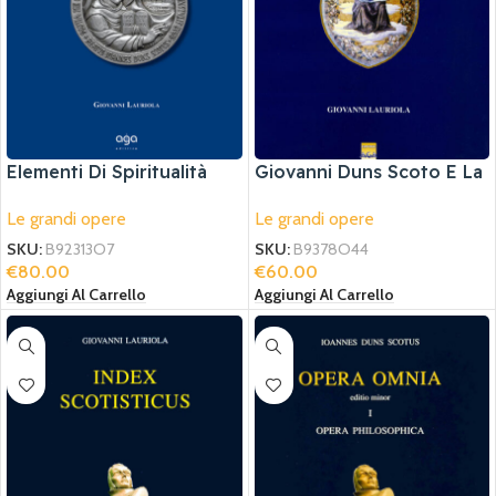
Elementi Di Spiritualità
Giovanni Duns Scoto E La
Scotista
Nuova Evangelizzazione
Le grandi opere
Le grandi opere
SKU:
B92313O7
SKU:
B9378O44
€
80.00
€
60.00
Aggiungi Al Carrello
Aggiungi Al Carrello