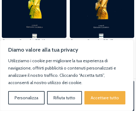
Opera Omnia II/2
Opera Omnia II/I
Diamo valore alla tua privacy
Le grandi opere
Le grandi opere
Utilizziamo i cookie per migliorare la tua esperienza di
SKU:
B55679R9
SKU:
B88097E7
navigazione, offrirti pubblicità o contenuti personalizzati e
€
180.00
€
129.00
Aggiungi Al Carrello
Aggiungi Al Carrello
analizzare il nostro traffico. Cliccando “Accetta tutti”,
acconsenti al nostro utilizzo dei cookie.
Personalizza
Rifiuta tutto
Accettare tutto
0
Negozio
Lista dei desideri
Filtri
Carrello
Il mio account