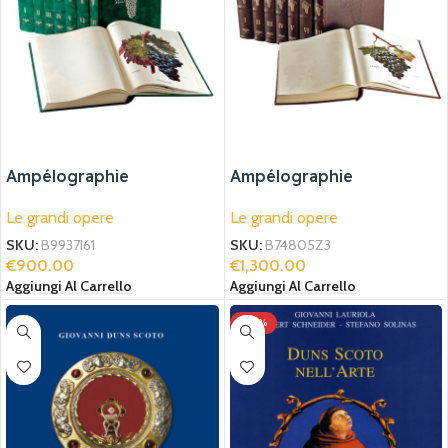
Ampélographie
Ampélographie
Le grandi opere
Le grandi opere
SKU:
B9937I61
SKU:
B74805Z3
€
900.00
€
1,300.00
Aggiungi Al Carrello
Aggiungi Al Carrello
-20%