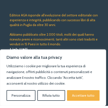
Editrice AGA risponde all’evoluzione del settore editoriale con
esperienza e integrità, pubblicando con successo libri di alta
qualità in Puglia da oltre 30 anni.
Abbiamo pubblicato oltre 2.000 titoli, molti dei quali hanno
ricevuto premi e riconoscimenti, tanti altri sono stati tradotti e
venduti in 15 Paesi in tutto il mondo.
Link Utili
Negozio
Diamo valore alla tua privacy
Chi siamo
Utilizziamo i cookie per migliorare la tua esperienza di
Termini e condizioni
Privacy Policy
navigazione, offrirti pubblicità o contenuti personalizzati e
Cokies Policy
analizzare il nostro traffico. Cliccando “Accetta tutti”,
Social Links
acconsenti al nostro utilizzo dei cookie.
Instagram
YouTube
Personalizza
Rifiuta tutto
Accettare tutto
0
egozio
Lista dei desideri
Carrello
Il mio account