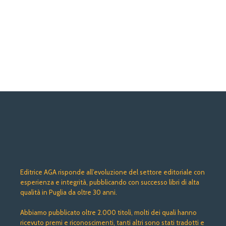
Editrice AGA risponde all’evoluzione del settore editoriale con
esperienza e integrità, pubblicando con successo libri di alta
qualità in Puglia da oltre 30 anni.
Abbiamo pubblicato oltre 2.000 titoli, molti dei quali hanno
ricevuto premi e riconoscimenti, tanti altri sono stati tradotti e