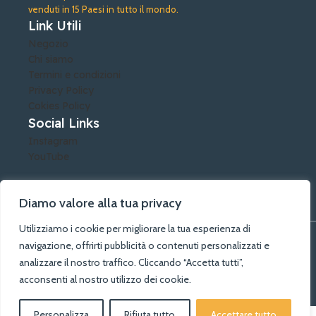
venduti in 15 Paesi in tutto il mondo.
Link Utili
Negozio
Chi siamo
Termini e condizioni
Privacy Policy
Cokies Policy
Social Links
Instagram
YouTube
Diamo valore alla tua privacy
Utilizziamo i cookie per migliorare la tua esperienza di
©A.G.A. Arti Grafiche Alberobello di Lacatena Rosalia - PIVA:
navigazione, offrirti pubblicità o contenuti personalizzati e
04388790729 - Tutti i diritti riservati
analizzare il nostro traffico. Cliccando “Accetta tutti”,
acconsenti al nostro utilizzo dei cookie.
Personalizza
Rifiuta tutto
Accettare tutto
0