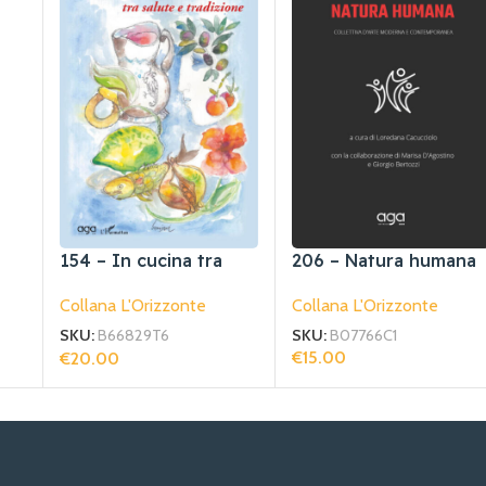
154 – In cucina tra
206 – Natura humana
salute e tradizione
Collana L'Orizzonte
Collana L'Orizzonte
SKU:
B07766C1
SKU:
B66829T6
€
15.00
€
20.00
Aggiungi Al Carrello
Aggiungi Al Carrello