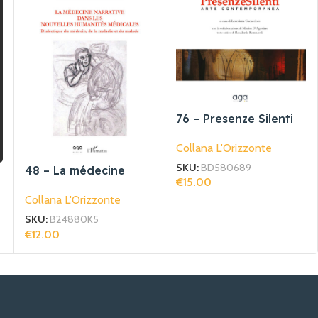
76 – Presenze Silenti
Collana L'Orizzonte
SKU:
BD580689
48 – La médecine
€
15.00
narrative dans les
Aggiungi Al Carrello
Collana L'Orizzonte
nouvelles humanités
médicales
SKU:
B24880K5
€
12.00
Aggiungi Al Carrello