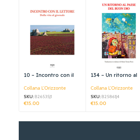
10 – Incontro con il
134 – Un ritorno al
lettore
paese del buon Dio
Collana L'Orizzonte
Collana L'Orizzonte
SKU:
B26535J1
SKU:
B25861J4
€
15.00
€
15.00
Aggiungi Al Carrello
Aggiungi Al Carrello