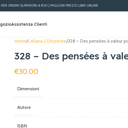
DINI SUPERIORI A €30 | MIGLIORI PREZZI LIBRI ONLINE | SPEDIZIONE RAPIDA IN 
gozio
Assistenza Clienti
Home
Collana L'Orizzonte
328 – Des pensées à valeur p
328 – Des pensées à val
€
30.00
Dimensioni
Autore
ISBN