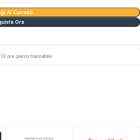
gi Al Carrello
uista Ora
72 ore, pacco tracciabile.