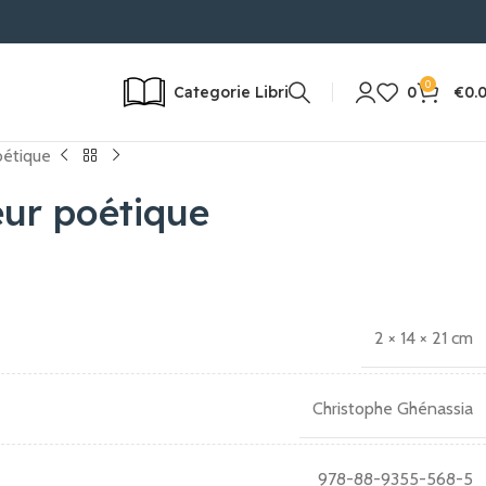
24/72H | RESO POSSIBILE
0
Categorie Libri
0
€
0.
oétique
eur poétique
2 × 14 × 21 cm
Christophe Ghénassia
978-88-9355-568-5