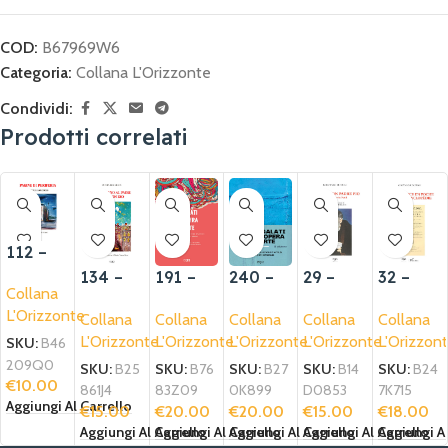
COD:
B67969W6
Categoria:
Collana L'Orizzonte
Condividi:
Prodotti correlati
112 –
Pagine
134 –
191 –
240 –
29 –
32 –
Collana
di
Un
Regalat
Regalat
Dialogo
Connais
L'Orizzonte
periferi
Collana
Collana
Collana
Collana
Collana
ritorno
i
i
con
sance
a
L'Orizzonte
L'Orizzonte
L'Orizzonte
L'Orizzonte
L'Orizzon
al
un’oper
un’oper
Padre
en
SKU:
B46
paese
a d’arte
a d’arte
Pio
poche
209Q0
SKU:
B25
SKU:
B76
SKU:
B27
SKU:
B14
SKU:
B24
€
10.00
del
II
ou de
861J4
83Z09
0K899
D0853
7K715
Aggiungi Al Carrello
buon
edizion
lencycl
€
15.00
€
20.00
€
20.00
€
15.00
€
18.00
Dio
e
opédie
Aggiungi Al Carrello
Aggiungi Al Carrello
Aggiungi Al Carrello
Aggiungi Al Carrello
Aggiungi Al