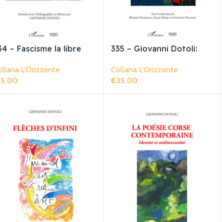
34 – Fascisme la libre
335 – Giovanni Dotoli:
ensée contre le
mots, images, langages
llana L'Orizzonte
Collana L'Orizzonte
ascisme
télescopés
15.00
€
35.00
giungi Al Carrello
Aggiungi Al Carrello