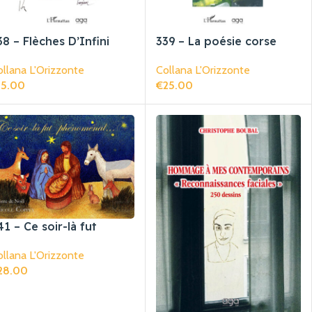
38 – Flèches D’Infini
339 – La poésie corse
contemporaine
llana L'Orizzonte
Collana L'Orizzonte
15.00
€
25.00
giungi Al Carrello
Aggiungi Al Carrello
41 – Ce soir-là fut
hénoménal
llana L'Orizzonte
28.00
giungi Al Carrello