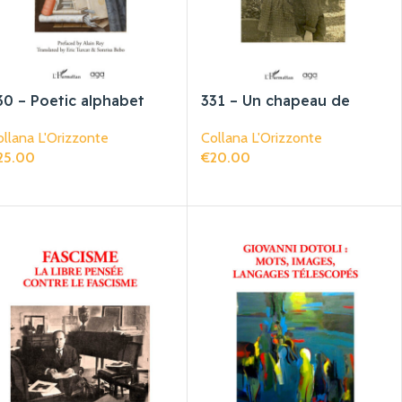
30 – Poetic alphabet
331 – Un chapeau de
roue sur un pavé d’enfer
llana L'Orizzonte
Collana L'Orizzonte
et quelques bonnes
25.00
€
20.00
intentions
giungi Al Carrello
Aggiungi Al Carrello