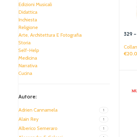
Edizioni Musicali
Didattica
Inchiesta
Religione
329 –
Arte, Architettura E Fotografia
Fran
Storia
Collan
Self-Help
€
20.
Medicina
Aggiun
Narrativa
Cucina
Autore:
Adrien Cannamela
1
Alain Rey
1
Alberico Semeraro
1