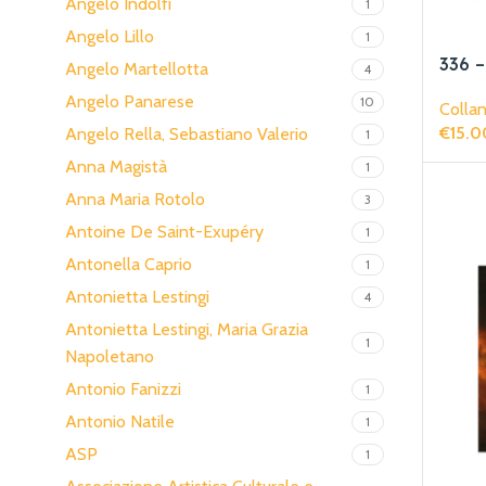
Angelo Indolfi
1
Angelo Lillo
1
336 –
Angelo Martellotta
4
mieu
Angelo Panarese
10
Collan
€
15.0
Angelo Rella, Sebastiano Valerio
1
Aggiun
Anna Magistà
1
Anna Maria Rotolo
3
Antoine De Saint-Exupéry
1
Antonella Caprio
1
Antonietta Lestingi
4
Antonietta Lestingi, Maria Grazia
1
Napoletano
Antonio Fanizzi
1
Antonio Natile
1
ASP
1