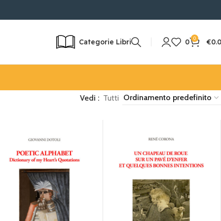
PIDA IN 24/72H | RESO POSSIBILE
0
Categorie Libri
0
€
0.
Vedi
Tutti