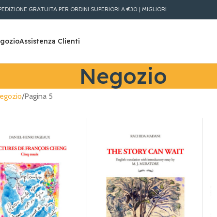
A PER ORDINI SUPERIORI A €30 | MIGLIORI PREZZI LIBRI ONLINE | SPEDIZIONE RA
gozio
Assistenza Clienti
Negozio
egozio
Pagina 5