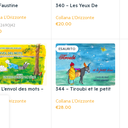
Faustine
340 – Les Yeux De
Nouriya
a L'Orizzonte
Collana L'Orizzonte
€
20.00
2690J42
Aggiungi Al Carrello
0
gi Al Carrello
ESAURITO
 L’envol des mots –
344 – Tiroubi et le petit
trations en couleurs
âne
a L'Orizzonte
Collana L'Orizzonte
éliane Hurtado
0
€
28.00
gi Al Carrello
Leggi Tutto