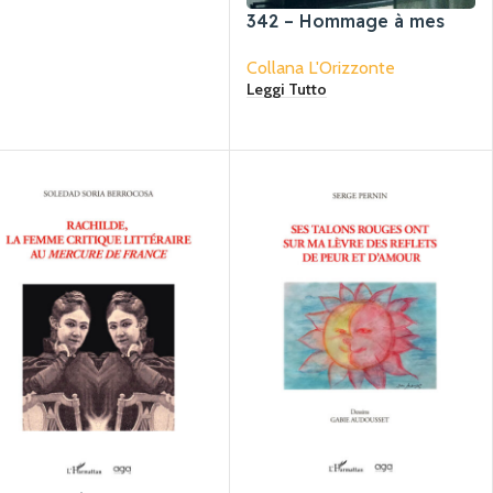
342 – Hommage à mes
contemporains «
Collana L'Orizzonte
Reconnaissances faciales
Leggi Tutto
»