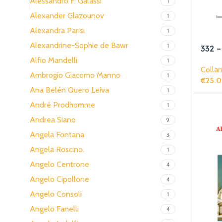
Alessandro F. Galassi
1
Alexander Glazounov
1
Alexandra Parisi
1
Alexandrine-Sophie de Bawr
1
332 –
fasci
Alfio Mandelli
1
Collan
Ambrogio Giacomo Manno
1
€
25.
Ana Belén Quero Leiva
1
Aggiun
André Prodhomme
1
Andrea Siano
9
Angela Fontana
3
Angela Roscino.
1
Angelo Centrone
4
Angelo Cipollone
4
Angelo Consoli
1
Angelo Fanelli
4