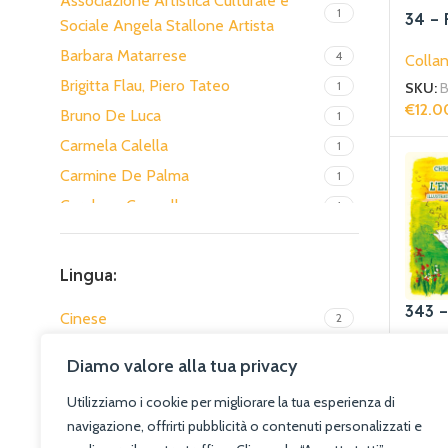
Associazione Artistica Culturale e
1
34 – 
Sociale Angela Stallone Artista
Barbara Matarrese
4
Collan
Brigitta Flau, Piero Tateo
1
SKU:
B
€
12.0
Bruno De Luca
1
Aggiun
Carmela Calella
1
Carmine De Palma
1
Carolyne Cannella
1
Centro Studi sui dialetti Apulo-Baresi
2
Christine Rebourg Roesler
2
Lingua:
Christine Rebourg Roesler, William
1
343 –
Cinese
2
Huon
Illus
francese
107
Christophe Boubal
2
Collan
de H
Diamo valore alla tua privacy
€
15.0
Inglese
11
Christophe Ghénassia
1
Aggiun
Utilizziamo i cookie per migliorare la tua esperienza di
italiano
298
Claude Debussy
1
navigazione, offrirti pubblicità o contenuti personalizzati e
italiano, Cinese
4
Claudio Ermogene Del Medico
10