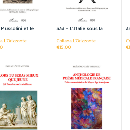
 Mussolini et le
333 – L’Italie sous la
3
sme
terreur. À bas, le fascisme
p
a L'Orizzonte
Collana L'Orizzonte
Co
assassin!
f
00
€
15.00
€
gi Al Carrello
Aggiungi Al Carrello
Ag