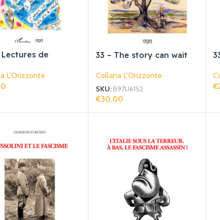
 Lectures de
33 – The story can wait
3
çois Cheng
a L'Orizzonte
Collana L'Orizzonte
Co
00
€
SKU:
B97U6152
gi Al Carrello
Ag
€
30.00
Aggiungi Al Carrello