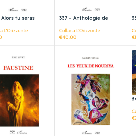
 Alors tu seras
337 – Anthologie de
3
x que jeune
Poésie Médicale
Co
a L'Orizzonte
Collana L'Orizzonte
Française
€
0
€
40.00
Ag
gi Al Carrello
Aggiungi Al Carrello
3
p
Co
€
Ag