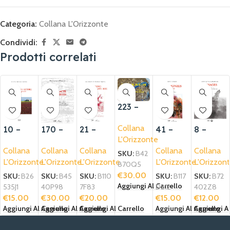
Categoria:
Collana L'Orizzonte
Condividi:
Prodotti correlati
223 –
Le
Collana
170 –
10 –
21 –
41 –
8 –
poème
L'Orizzonte
De
Incontr
Leyend
Harmon
Passag
du
Collana
Collana
Collana
Collana
Collana
Bibract
o con il
o las
ies
es
signe
SKU:
B42
L'Orizzonte
L'Orizzonte
L'Orizzonte
L'Orizzonte
L'Orizzon
e à
lettore
flores
d’or
870Q5
Versaill
del mal
€
30.00
SKU:
B45
SKU:
B26
SKU:
B110
SKU:
B117
SKU:
B72
es
Aggiungi Al Carrello
40P98
535J1
7F83
D212
402Z8
€
30.00
€
15.00
€
20.00
€
15.00
€
12.00
Aggiungi Al Carrello
Aggiungi Al Carrello
Aggiungi Al Carrello
Aggiungi Al Carrello
Aggiungi Al