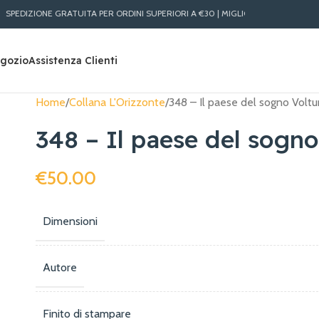
TUITA PER ORDINI SUPERIORI A €30 | MIGLIORI PREZZI LIBRI ONLINE | SPEDIZION
gozio
Assistenza Clienti
Home
Collana L'Orizzonte
348 – Il paese del sogno Voltu
348 – Il paese del sogno
€
50.00
Dimensioni
Autore
Finito di stampare