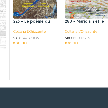
223 – Le poème du
280 – Marjolain et le
signe d’or
Secret de Noël
Collana L'Orizzonte
Collana L'Orizzonte
SKU:
B42870Q5
SKU:
B80398E6
€
30.00
€
28.00
Aggiungi Al Carrello
Aggiungi Al Carrello