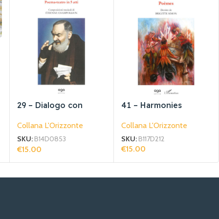
29 – Dialogo con
41 – Harmonies
Padre Pio
Collana L'Orizzonte
Collana L'Orizzonte
SKU:
B117D212
SKU:
B14D0853
€
15.00
€
15.00
Aggiungi Al Carrello
Aggiungi Al Carrello