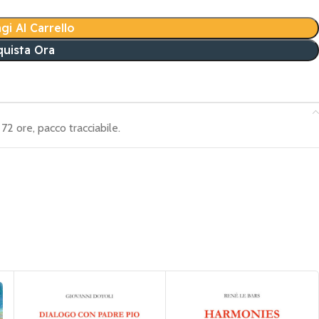
gi Al Carrello
uista Ora
72 ore, pacco tracciabile.