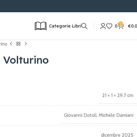
E RAPIDA IN 24/72H | RESO POSSIBILE
0
Categorie Libri
0
€
0.
rino
 Volturino
21 × 1 × 29.7 cm
Giovanni Dotoli, Michele Damiani
dicembre 2025