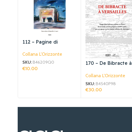
112 – Pagine di
periferia
Collana L'Orizzonte
SKU:
B46209Q0
170 – De Bibracte à
€
10.00
Versailles
Aggiungi Al Carrello
Collana L'Orizzonte
SKU:
B4540P98
€
30.00
Aggiungi Al Carrello