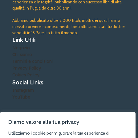
esperienza e integrità, pubblicando con successo libri di alta
qualità in Puglia da oltre 30 anni.
Abbiamo pubblicato oltre 2.000 titoli, molti dei quali hanno
ricevuto premi e riconoscimenti, tanti altri sono stati tradotti e
venduti in 15 Paesi in tutto il mondo.
Link Utili
Negozio
Chi siamo
Termini e condizioni
Privacy Policy
Cokies Policy
Social Links
Instagram
YouTube
Diamo valore alla tua privacy
Utilizziamo i cookie per migliorare la tua esperienza di
©A.G.A. Arti Grafiche Alberobello di Lacatena Rosalia - PIVA: