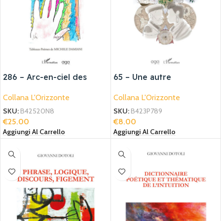
286 – Arc-en-ciel des
65 – Une autre
couleurs
conception de lautre
Collana L'Orizzonte
Collana L'Orizzonte
SKU:
B42520N8
SKU:
B423P789
€
25.00
€
8.00
Aggiungi Al Carrello
Aggiungi Al Carrello