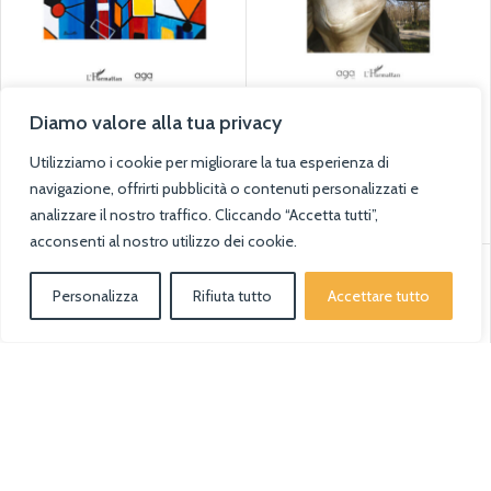
282 – Molière
63 – La hora azul
Diamo valore alla tua privacy
Métatextualiste
Collana L'Orizzonte
Collana L'Orizzonte
Utilizziamo i cookie per migliorare la tua esperienza di
SKU:
B2K86357
SKU:
B30701M1
navigazione, offrirti pubblicità o contenuti personalizzati e
€
20.00
€
40.00
analizzare il nostro traffico. Cliccando “Accetta tutti”,
Aggiungi Al Carrello
Aggiungi Al Carrello
acconsenti al nostro utilizzo dei cookie.
Personalizza
Rifiuta tutto
Accettare tutto
0
Negozio
Lista dei desideri
Filtri
Carrello
Il mio account