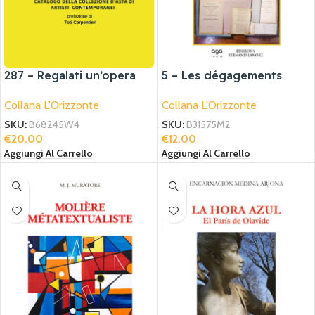
287 – Regalati un’opera
5 – Les dégagements
d’arte – terza edizione
phrénologiques du XIX
Collana L'Orizzonte
Collana L'Orizzonte
siècle
SKU:
B68245W4
SKU:
B31575M2
€
20.00
€
12.00
Aggiungi Al Carrello
Aggiungi Al Carrello