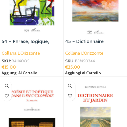
54 – Phrase, logique,
45 – Dictionnaire
discours, figement
poétique et thématique
Collana L'Orizzonte
Collana L'Orizzonte
de lintuition
SKU:
B41140Q5
SKU:
B3M50244
€
15.00
€
25.00
Aggiungi Al Carrello
Aggiungi Al Carrello