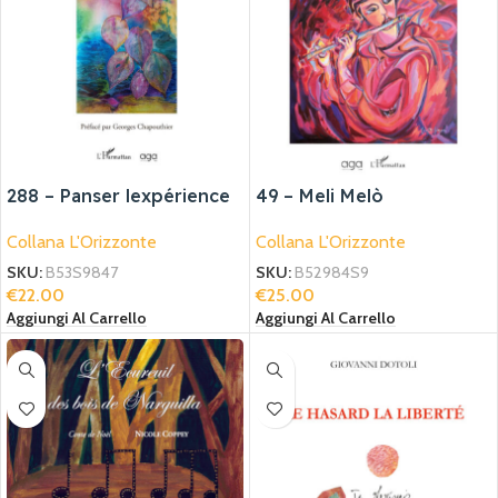
288 – Panser lexpérience
49 – Meli Melò
identitaire
Collana L'Orizzonte
Collana L'Orizzonte
SKU:
B52984S9
SKU:
B53S9847
€
25.00
€
22.00
Aggiungi Al Carrello
Aggiungi Al Carrello