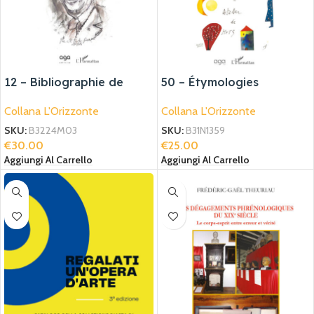
12 – Bibliographie de
50 – Étymologies
Giovanni Dotoli
Collana L'Orizzonte
Collana L'Orizzonte
SKU:
B31N1359
SKU:
B3224M03
€
25.00
€
30.00
Aggiungi Al Carrello
Aggiungi Al Carrello