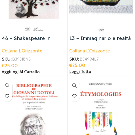
46 – Shakespeare in
13 – Immaginario e realtà
Canada: A Journey into
Collana L'Orizzonte
Collana L'Orizzonte
the Canadian Soul
SKU:
B34994L7
SKU:
B39318N5
€
25.00
€
25.00
Leggi Tutto
Aggiungi Al Carrello