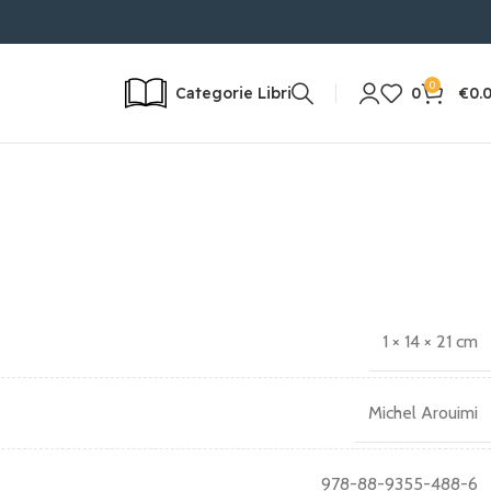
 | SPEDIZIONE RAPIDA IN 24/72H | RESO POSSIBILE
0
Categorie Libri
0
€
0.
1 × 14 × 21 cm
Michel Arouimi
978-88-9355-488-6