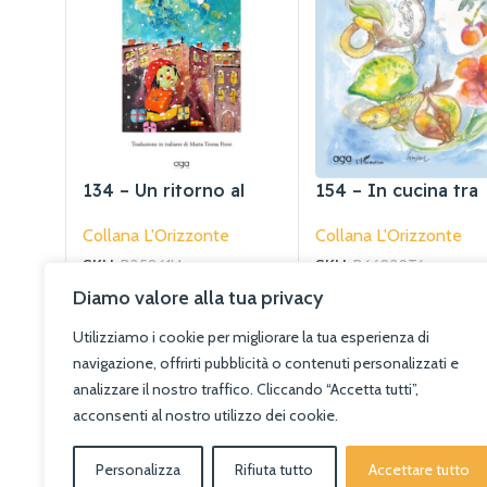
134 – Un ritorno al
154 – In cucina tra
paese del buon Dio
salute e tradizione
Collana L'Orizzonte
Collana L'Orizzonte
SKU:
B25861J4
SKU:
B66829T6
€
15.00
€
20.00
Diamo valore alla tua privacy
Aggiungi Al Carrello
Aggiungi Al Carrello
Utilizziamo i cookie per migliorare la tua esperienza di
navigazione, offrirti pubblicità o contenuti personalizzati e
analizzare il nostro traffico. Cliccando “Accetta tutti”,
acconsenti al nostro utilizzo dei cookie.
Personalizza
Rifiuta tutto
Accettare tutto