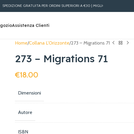
EDIZIONE GRATUITA PER ORDINI SUPERIORI A €30 | MIGLIORI PREZZI LIBRI ONLINE
gozio
Assistenza Clienti
Home
Collana L'Orizzonte
273 – Migrations 71
273 – Migrations 71
€
18.00
Dimensioni
Autore
ISBN