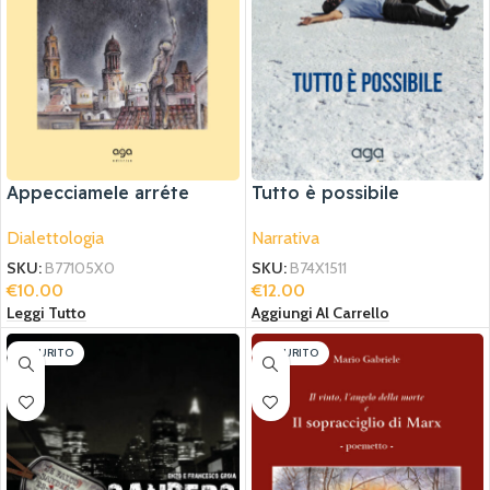
Appecciamele arréte
Tutto è possibile
Dialettologia
Narrativa
SKU:
B77105X0
SKU:
B74X1511
€
10.00
€
12.00
Leggi Tutto
Aggiungi Al Carrello
ESAURITO
ESAURITO