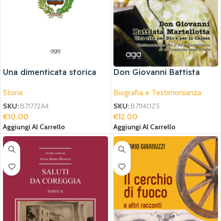
Una dimenticata storica
Don Giovanni Battista
favola alberobellese
Martellotta
Storia
Biografia e Testimonianza
SKU:
B71772A4
SKU:
B71140Z5
€
10.00
€
12.00
Aggiungi Al Carrello
Aggiungi Al Carrello