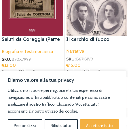
Saluti da Coreggia (Parte
Il cerchio di fuoco
II)
Narrativa
Biografia e Testimonianza
SKU:
B67181V9
SKU:
B70X7999
€
15.00
€
12.00
Aggiungi Al Carrello
Aggiungi Al Carrello
Diamo valore alla tua privacy
Utilizziamo i cookie per migliorare la tua esperienza di
navigazione, offrirti pubblicità o contenuti personalizzati e
analizzare il nostro traffico. Cliccando “Accetta tutti”,
acconsenti al nostro utilizzo dei cookie.
Personalizza
Rifiuta tutto
Accettare tutto
0