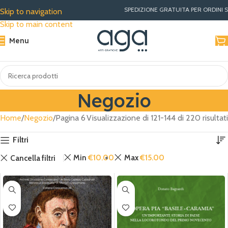
SPEDIZIONE GRATUITA PER ORDINI SUPERIORI A €30 | 
Skip to navigation
Skip to main content
Menu
Negozio
Home
Negozio
Pagina 6
Visualizzazione di 121-144 di 220 risultati
Filtri
Min
€
10.00
Max
€
15.00
Cancella filtri