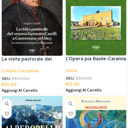
L’Opera pia Basile-Caramia
La visita pastorale del
vescovo Gennaro Carelli a
Storia
Collana Crescamus
Conversano nel 1803
SKU:
B81431A5
SKU:
B81550E4
€
12.00
€
10.00
Aggiungi Al Carrello
Aggiungi Al Carrello