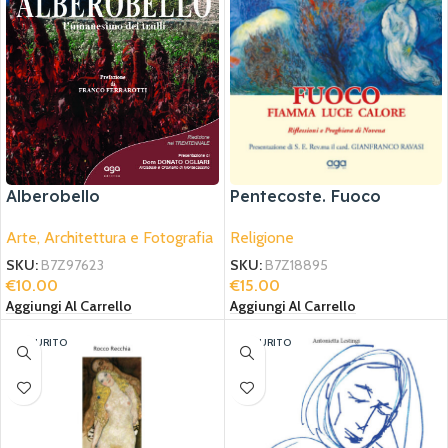
Alberobello
Pentecoste. Fuoco
Arte, Architettura e Fotografia
Religione
SKU:
B7Z97623
SKU:
B7Z18895
€
10.00
€
15.00
Aggiungi Al Carrello
Aggiungi Al Carrello
ESAURITO
ESAURITO