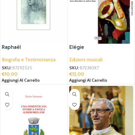
Raphaël
Elégie
Biografia e Testimonianza
Edizioni musicali
SKU:
B729Z525
SKU:
B72383X7
€
10.00
€
12.00
Aggiungi Al Carrello
Aggiungi Al Carrello