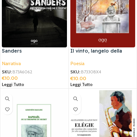
Sanders
Il vinto, langelo della
morte e il sopracciglio di
Narrativa
Poesia
Marx
SKU:
B73A6062
SKU:
B73308X4
€
10.00
€
10.00
Leggi Tutto
Leggi Tutto