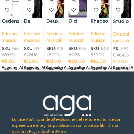
Cadenz
Da
Deux
Old
Rhapso
Studio
e
un’arm
morcea
italian
die
I
Edizioni
Edizioni
Edizioni
Edizioni
Edizioni
Edizioni
onia
ux pour
arias
musicali
musicali
musicali
musicali
musicali
musicali
d’acque
violon
for
et
brass
SKU:
B67
SKU:
B94
SKU:
B15
SKU:
B45
SKU:
B03
SKU:
B9
piano
W0534
820U6
480G6
891P8
B3000
O48456
€
8.00
€
12.00
€
12.00
€
20.00
€
16.00
€
12.00
Aggiungi Al Carrello
Aggiungi Al Carrello
Aggiungi Al Carrello
Aggiungi Al Carrello
Aggiungi Al Carrello
Aggiungi Al
Editrice AGA risponde all’evoluzione del settore editoriale con
esperienza e integrità, pubblicando con successo libri di alta
qualità in Puglia da oltre 30 anni.