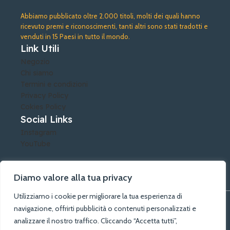
Abbiamo pubblicato oltre 2.000 titoli, molti dei quali hanno
ricevuto premi e riconoscimenti, tanti altri sono stati tradotti e
venduti in 15 Paesi in tutto il mondo.
Link Utili
Negozio
Chi siamo
Termini e condizioni
Privacy Policy
Cokies Policy
Social Links
Instagram
YouTube
Diamo valore alla tua privacy
Utilizziamo i cookie per migliorare la tua esperienza di
©A.G.A. Arti Grafiche Alberobello di Lacatena Rosalia - PIVA:
navigazione, offrirti pubblicità o contenuti personalizzati e
04388790729 - Tutti i diritti riservati
analizzare il nostro traffico. Cliccando “Accetta tutti”,