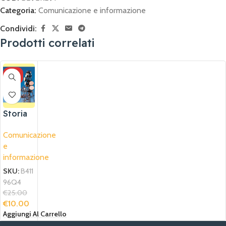
Categoria:
Comunicazione e informazione
Condividi:
Prodotti correlati
-6
0%
Storia
della
Comunicazione
comuni
e
cazione
informazione
e
dell’inf
SKU:
B411
ormazi
96Q4
one in
€
25.00
Puglia
€
10.00
Aggiungi Al Carrello