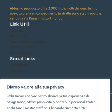
Abbiamo pubblicato oltre 2.000 titoli, molti dei quali hanno
ricevuto premi e riconoscimenti, tanti altri sono stati tradotti e
venduti in 15 Paesi in tutto il mondo.
Link Utili
Negozio
Chi siamo
Termini e condizioni
Privacy Policy
Cokies Policy
Social Links
Instagram
YouTube
Diamo valore alla tua privacy
Utilizziamo i cookie per migliorare la tua esperienza di
©A.G.A. Arti Grafiche Alberobello di Lacatena Rosalia - PIVA:
navigazione, offrirti pubblicità o contenuti personalizzati e
04388790729 - Tutti i diritti riservati
analizzare il nostro traffico. Cliccando “Accetta tutti”,