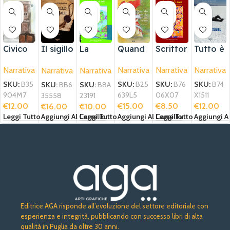
ESA
ESA
ESA
URI
URI
URI
TO
TO
TO
Quand
Civico
Scrittor
Tutto è
Il sigillo
La
o
99
i in
possibil
del
stagion
Narrativa
Narrativa
Narrativa
Narrativa
Narrativa
Narrativa
l’utopia
erba
e
male
e più
estiva
bella
SKU:
B25
SKU:
B35
SKU:
B76
SKU:
B74
SKU:
BB6
SKU:
B8A
di
639L5
904M7
06X07
X1511
35558
23191
rosso
€
15.00
€
12.00
€
8.50
€
12.00
€
16.00
€
10.00
Aggiungi Al Carrello
Leggi Tutto
Leggi Tutto
Aggiungi Al
Aggiungi Al Carrello
Leggi Tutto
Editrice AGA risponde all’evoluzione del settore editoriale con
esperienza e integrità, pubblicando con successo libri di alta
qualità in Puglia da oltre 30 anni.