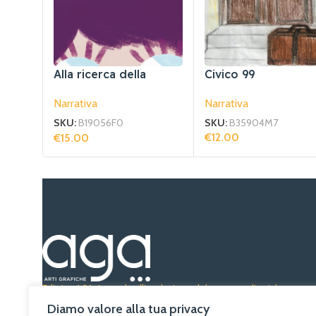
Alla ricerca della
Civico 99
felicità
Narrativa
Narrativa
SKU:
B35904M7
SKU:
B19056F0
€
12.00
€
15.00
Leggi Tutto
Aggiungi Al Carrello
Editrice AGA risponde all’evoluzione del settore editoriale con e
integrità, pubblicando con successo libri di alta qualità in Puglia da
Diamo valore alla tua privacy