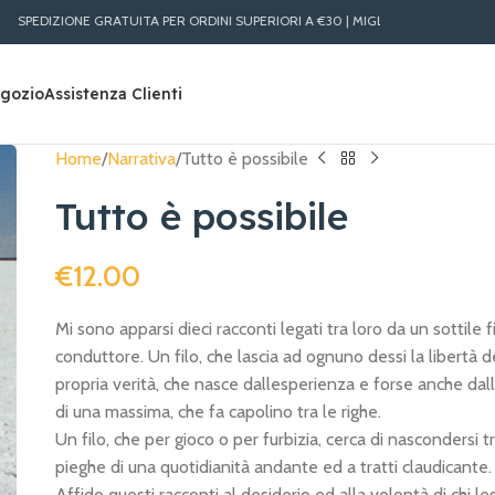
TUITA PER ORDINI SUPERIORI A €30 | MIGLIORI PREZZI LIBRI ONLINE | SPEDIZION
gozio
Assistenza Clienti
Home
Narrativa
Tutto è possibile
Tutto è possibile
€
12.00
Mi sono apparsi dieci racconti legati tra loro da un sottile f
conduttore. Un filo, che lascia ad ognuno dessi la libertà d
propria verità, che nasce dallesperienza e forse anche dall
di una massima, che fa capolino tra le righe.
Un filo, che per gioco o per furbizia, cerca di nascondersi tr
pieghe di una quotidianità andante ed a tratti claudicante.
Affido questi racconti al desiderio ed alla volontà di chi l