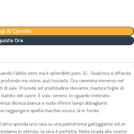
gi Al Carrello
uista Ora
uando l’abbia visto ma è splendido puro. Sì… Qualcosa si affaccia
e profondo ma vicino, può toccarlo. Ora cammina immerso nel
 di sale. Procede ad un’altitudine rilevante, mastica foglie di
 battito del cuore. È solo, sereno, lo sguardo inebriato
mensa distesa bianca e nuda riflette lampi abbaglianti
eve raggiungere quella macchia oscura, là in fondo.
ull’altra sponda una casa su una piattaforma galleggiante ed un
estiamo in silenzio, la sera è perfetta. Nella strada alle nostre