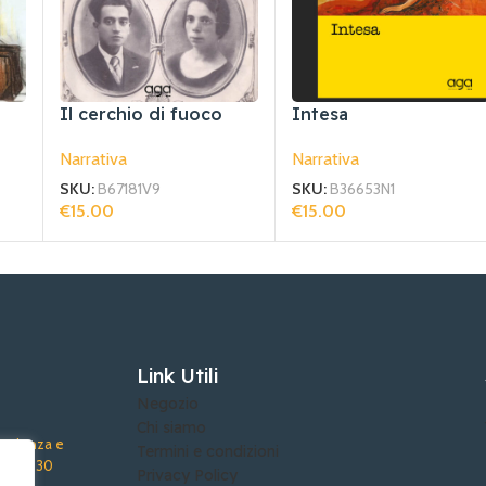
Il cerchio di fuoco
Intesa
Narrativa
Narrativa
SKU:
B67181V9
SKU:
B36653N1
€
15.00
€
15.00
Aggiungi Al Carrello
Aggiungi Al Carrello
Link Utili
Negozio
Chi siamo
sperienza e
Termini e condizioni
 oltre 30
Privacy Policy