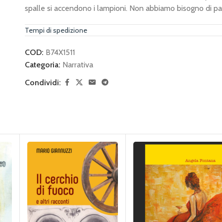
spalle si accendono i lampioni. Non abbiamo bisogno di par
dentro di me una calma che mi appaga. Ascolto il profumo 
Tempi di spedizione
COD:
B74X1511
Categoria:
Narrativa
Condividi: