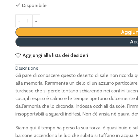
Disponibile
Aggiun
Acq
Aggiungi alla lista dei desideri
Descrizione
Gli pare di conoscere questo deserto di sale non ricorda q
alla memoria. Rammenta un cielo di un azzurro particolar
turchese che si perde lontano schiarendo nei confini lucenti
coca, il respiro è calmo e le tempie ripetono dolcemente il
dall’armonia che lo circonda. Indossa occhiali da sole, l’im
insopportabili a sguardi indifesi. Non c’è ansia né paura, d
Siamo qui, il tempo ha perso la sua forza, è quasi buio e s
barcone accendono le luci che su­bito si tuffano in acqua. R