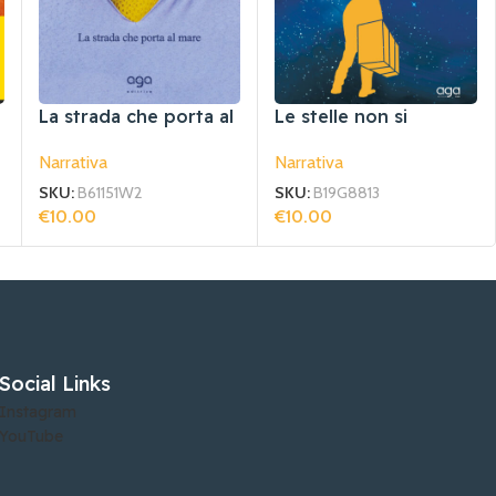
La strada che porta al
Le stelle non si
mare
spengono
Narrativa
Narrativa
SKU:
B61151W2
SKU:
B19G8813
€
10.00
€
10.00
Leggi Tutto
Aggiungi Al Carrello
Social Links
Instagram
YouTube