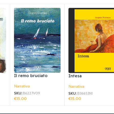
Il remo bruciato
Intesa
Narrativa
Narrativa
SKU:
B6227V09
SKU:
B36653N1
€
15.00
€
15.00
Aggiungi Al Carrello
Aggiungi Al Carrello