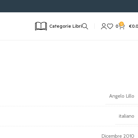
ONE RAPIDA IN 24/72H | RESO POSSIBILE
0
Categorie Libri
0
€
0.
Angelo Lillo
italiano
Dicembre 2010