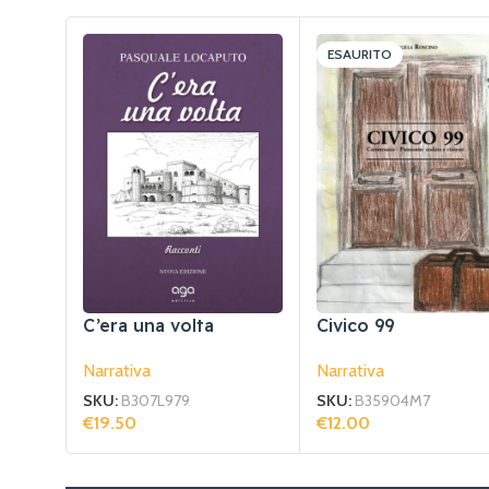
ESAURITO
C’era una volta
Civico 99
Narrativa
Narrativa
SKU:
B307L979
SKU:
B35904M7
€
19.50
€
12.00
Aggiungi Al Carrello
Leggi Tutto