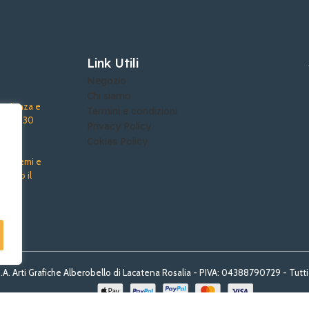
Link Utili
Negozio
Chi siamo
sperienza e
Termini e condizioni
 oltre 30
Privacy Policy
Cokies Policy
uto premi e
 tutto il
A. Arti Grafiche Alberobello di Lacatena Rosalia - PIVA: 04388790729 - Tutti i d