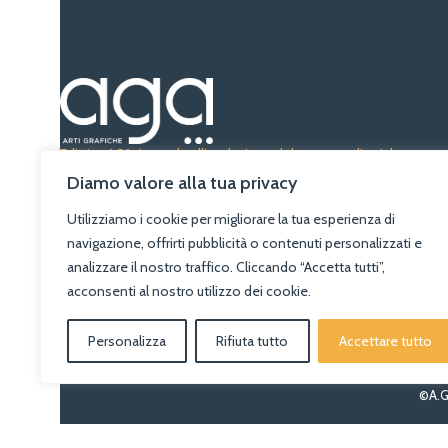
Editrice AGA risponde all’evoluzione del settore editoriale con e
integrità, pubblicando con successo libri di alta qualità in Puglia da
Diamo valore alla tua privacy
anni.
Utilizziamo i cookie per migliorare la tua esperienza di
Abbiamo pubblicato oltre 2.000 titoli, molti dei quali hanno ricev
navigazione, offrirti pubblicità o contenuti personalizzati e
riconoscimenti, tanti altri sono stati tradotti e venduti in 15 Paesi in
analizzare il nostro traffico. Cliccando “Accetta tutti”,
mondo.
acconsenti al nostro utilizzo dei cookie.
Personalizza
Rifiuta tutto
Accettare tutto
©A.G.