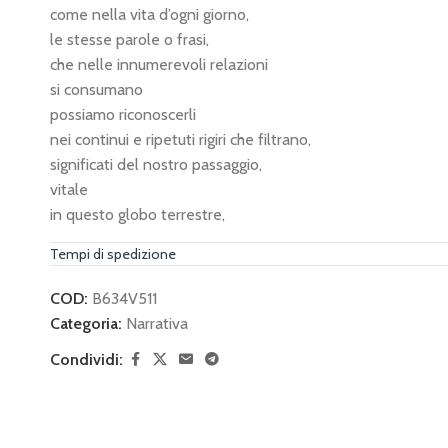
come nella vita d’ogni giorno,
le stesse parole o frasi,
che nelle innumerevoli relazioni
si consumano
possiamo riconoscerli
nei continui e ripetuti rigiri che filtrano,
significati del nostro passaggio,
vitale
in questo globo terrestre,
eludendo con coscienza
Tempi di spedizione
gli uomini che si propongono
insistentemente per rovinarne
COD:
B634V511
il nostro cammino.
Categoria:
Narrativa
Condividi: