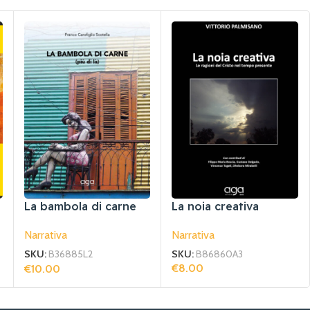
La noia creativa
La bambola di carne
Narrativa
Narrativa
SKU:
B86860A3
SKU:
B36885L2
€
8.00
€
10.00
Aggiungi Al Carrello
Aggiungi Al Carrello