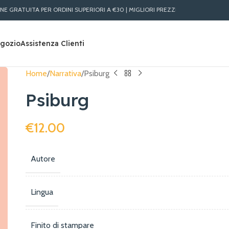
RATUITA PER ORDINI SUPERIORI A €30 | MIGLIORI PREZZI LIBRI ONLINE | SPEDIZI
gozio
Assistenza Clienti
Home
Narrativa
Psiburg
Psiburg
€
12.00
Autore
Lingua
Finito di stampare