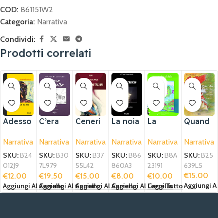
COD:
B61151W2
Categoria:
Narrativa
Condividi:
Prodotti correlati
ESA
URI
TO
Quand
Adesso
C’era
Ceneri
La noia
La
o
che ci
una
e
creativ
stagion
Narrativa
Narrativa
Narrativa
Narrativa
Narrativa
Narrativa
l’utopia
sei
volta
confess
a
e più
estiva
ioni
bella
SKU:
B25
SKU:
B24
SKU:
B30
SKU:
B37
SKU:
B86
SKU:
B8A
di
639L5
012J9
7L979
55L42
860A3
23191
rosso
€
15.00
€
12.00
€
19.50
€
15.00
€
8.00
€
10.00
Aggiungi Al
Aggiungi Al Carrello
Aggiungi Al Carrello
Aggiungi Al Carrello
Aggiungi Al Carrello
Leggi Tutto