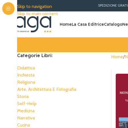
SPEDIZIONE GRATUITA PER OR
Skip to navigation
Skip to main content
Home
La Casa Editrice
Catalogo
Ne
Categorie Libri:
Home
N
Didattica
Inchiesta
Religione
Arte, Architettura E Fotografia
Storia
Self-Help
Medicina
Narrativa
Cucina