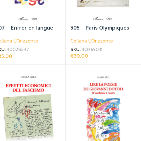
07 – Entrer en langue
305 – Paris Olympiques
n système en
Collana L'Orizzonte
llana L'Orizzonte
étalangage
SKU:
BQ269031
KU:
B00285B7
€
30.00
25.00
Aggiungi Al Carrello
giungi Al Carrello