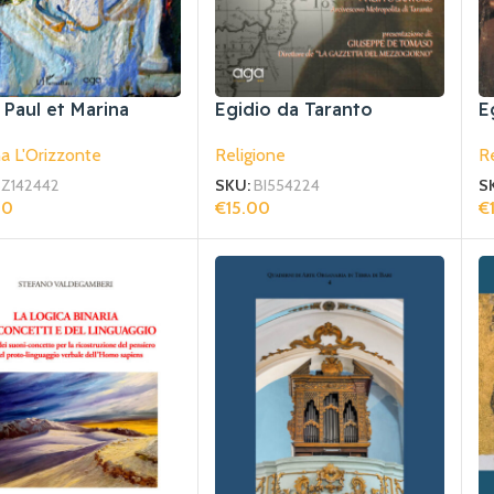
 Paul et Marina
Egidio da Taranto
E
a L'Orizzonte
Religione
Re
Z142442
SKU:
BI554224
S
00
€
15.00
€
gi Al Carrello
Aggiungi Al Carrello
Ag