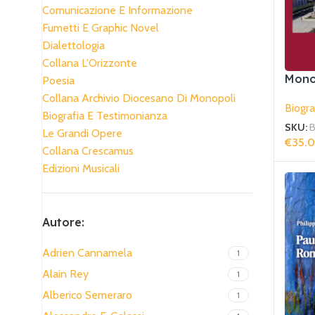
Comunicazione E Informazione
Fumetti E Graphic Novel
Dialettologia
Collana L'Orizzonte
Monop
Poesia
mono
Collana Archivio Diocesano Di Monopoli
Biogra
Biografia E Testimonianza
SKU:
B
Le Grandi Opere
€
35.
Collana Crescamus
Aggiun
Edizioni Musicali
Autore:
Adrien Cannamela
1
Alain Rey
1
Alberico Semeraro
1