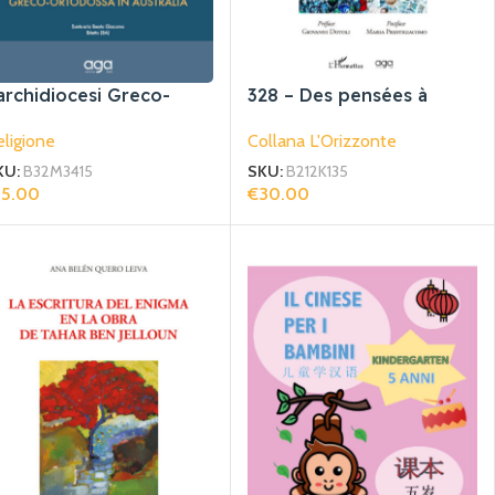
’archidiocesi Greco-
328 – Des pensées à
rtodossa In Australia
valeur poétique
ligione
Collana L'Orizzonte
KU:
B32M3415
SKU:
B212K135
15.00
€
30.00
giungi Al Carrello
Aggiungi Al Carrello