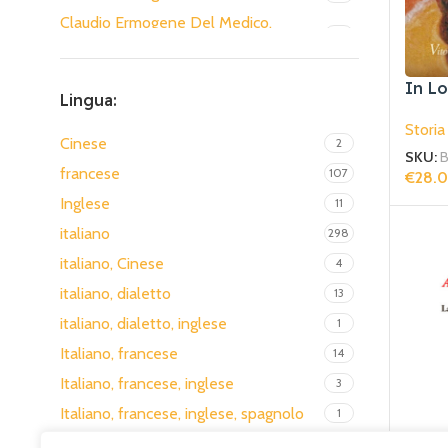
Claudio Ermogene Del Medico,
1
Donato d'Attoma
Comune di Alberobello
1
In Lo
Lingua:
Daniel-Henri Pageaux
3
Storia
Daniela Ventura, Jorge Juan Vega Y
Cinese
2
1
SKU:
B
Vega
francese
107
€
28.
Davide Gigante
1
Aggiun
Inglese
11
Diana Del Mastro, Wiesaw Dyk
1
italiano
298
Domenico Cavallo
1
italiano, Cinese
4
Domenico Forti; Mario Gabriele;
italiano, dialetto
13
Francesco Galassi; Pietro Gigante;
1
italiano, dialetto, inglese
1
Giovanni L.
Italiano, francese
14
Domenico Gabrielli
1
Italiano, francese, inglese
3
Dominique Jean Paul Stanisci
2
Italiano, francese, inglese, spagnolo
1
Donato Bagnardi
2
italiano, Inglese
5