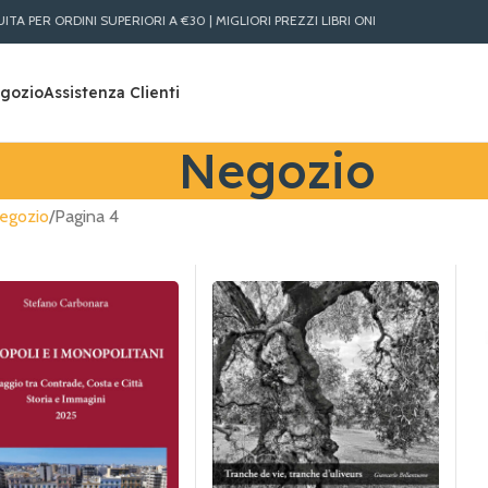
DINI SUPERIORI A €30 | MIGLIORI PREZZI LIBRI ONLINE | SPEDIZIONE RAPIDA IN 
gozio
Assistenza Clienti
Negozio
egozio
Pagina 4