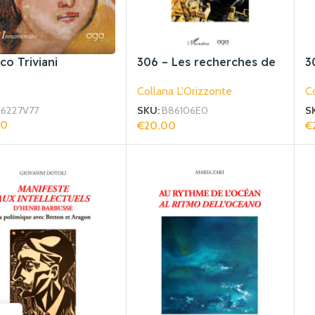
co Triviani
306 – Les recherches de
3
Giovanni Dotoli sur le
u
Collana L'Orizzonte
Co
fascisme
m
6227V77
SKU:
B86106E0
S
00
€
20.00
€
gi Al Carrello
Aggiungi Al Carrello
Ag