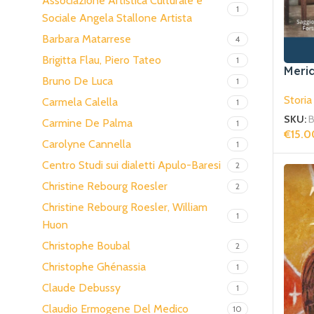
Associazione Artistica Culturale e
1
Sociale Angela Stallone Artista
Barbara Matarrese
4
Brigitta Flau, Piero Tateo
1
Merid
Bruno De Luca
1
democ
Storia
(1875
Carmela Calella
1
SKU:
B
Carmine De Palma
1
€
15.0
Carolyne Cannella
1
Aggiun
Centro Studi sui dialetti Apulo-Baresi
2
Christine Rebourg Roesler
2
Christine Rebourg Roesler, William
1
Huon
Christophe Boubal
2
Christophe Ghénassia
1
Claude Debussy
1
Claudio Ermogene Del Medico
10