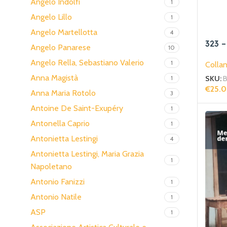
Angelo Indolfi
1
Angelo Lillo
1
Angelo Martellotta
4
323 –
Angelo Panarese
10
conce
Angelo Rella, Sebastiano Valerio
1
Collan
Anna Magistà
1
SKU:
€
25.
Anna Maria Rotolo
3
Aggiun
Antoine De Saint-Exupéry
1
Antonella Caprio
1
Antonietta Lestingi
4
Antonietta Lestingi, Maria Grazia
1
Napoletano
Antonio Fanizzi
1
Antonio Natile
1
ASP
1