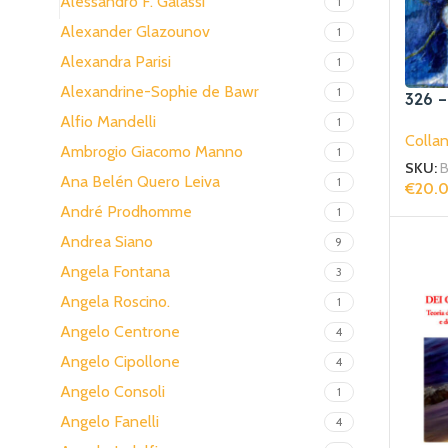
Alessandro F. Galassi
1
Alexander Glazounov
1
Alexandra Parisi
1
Alexandrine-Sophie de Bawr
1
326 –
Alfio Mandelli
1
Collan
Ambrogio Giacomo Manno
1
SKU:
B
Ana Belén Quero Leiva
1
€
20.
Aggiun
André Prodhomme
1
Andrea Siano
9
Angela Fontana
3
Angela Roscino.
1
Angelo Centrone
4
Angelo Cipollone
4
Angelo Consoli
1
Angelo Fanelli
4