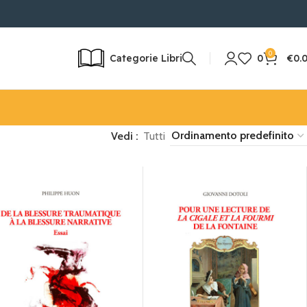
24/72H | RESO POSSIBILE
0
Categorie Libri
0
€
0.
Vedi
Tutti