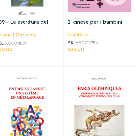
09 – La escritura del
Il cinese per i bambini
nigma en la obra de
Didattica
llana L'Orizzonte
ahar ben jelloun
SKU:
B07017B6
KU:
B300N899
€
25.00
30.00
Aggiungi Al Carrello
giungi Al Carrello