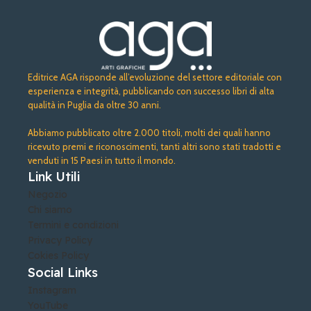
applica
tivo
Editrice AGA risponde all’evoluzione del settore editoriale con
esperienza e integrità, pubblicando con successo libri di alta
qualità in Puglia da oltre 30 anni.
Abbiamo pubblicato oltre 2.000 titoli, molti dei quali hanno
ricevuto premi e riconoscimenti, tanti altri sono stati tradotti e
venduti in 15 Paesi in tutto il mondo.
Link Utili
Negozio
Chi siamo
Termini e condizioni
Privacy Policy
Cokies Policy
Social Links
Instagram
YouTube