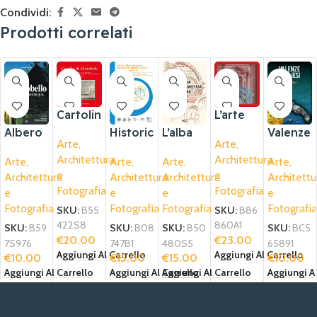
Condividi:
Prodotti correlati
Cartolin
L’arte
e da
dei
L’alba
Valenze
Albero
Historic
Arte,
Arte,
Albero
marmor
della
pugliesi
bello
Urban
Architettura
Architettura
bello
ari
Arte,
Arte,
Arte,
Arte,
geomet
Landsc
e
e
Architettura
Architettu
Architettura
Architettura
ria
ape,
Fotografia
Fotografia
e
e
e
e
divina
dalla
Fotografia
Fotografia
Fotografia
Fotografia
Raccom
SKU:
B55
SKU:
B86
andazio
422S8
860A1
SKU:
B50
SKU:
BC5
SKU:
B59
SKU:
B08
€
20.00
€
23.00
ne
480S5
65891
7S976
747B1
Aggiungi Al Carrello
Aggiungi Al Carrello
UNESC
€
15.00
€
10.00
€
10.00
€
15.00
O
Aggiungi Al Carrello
Aggiungi Al
Aggiungi Al Carrello
Aggiungi Al Carrello
allambit
o