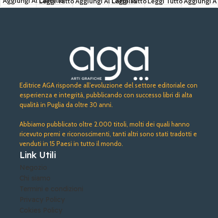
di Noci
Tréve
Aggiungi Al Carrello
Leggi Tutto
Aggiungi Al Carrello
Leggi Tutto
Leggi Tutto
Aggiungi Al
Editrice AGA risponde all’evoluzione del settore editoriale con
esperienza e integrità, pubblicando con successo libri di alta
qualità in Puglia da oltre 30 anni.
Abbiamo pubblicato oltre 2.000 titoli, molti dei quali hanno
ricevuto premi e riconoscimenti, tanti altri sono stati tradotti e
venduti in 15 Paesi in tutto il mondo.
Link Utili
Negozio
Chi siamo
Termini e condizioni
Privacy Policy
Cokies Policy