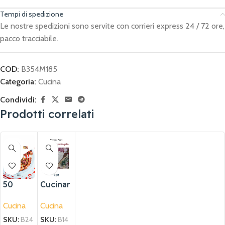
Tempi di spedizione
Le nostre spedizioni sono servite con corrieri express 24 / 72 ore,
pacco tracciabile.
COD:
B354M185
Categoria:
Cucina
Condividi:
Prodotti correlati
ESA
URI
TO
Cucinar
50
e in
sfumat
Cucina
Cucina
compa
ure di
gnia
pizza
SKU:
B14
SKU:
B24