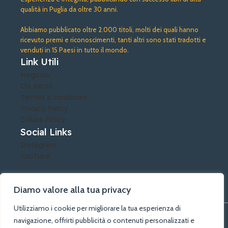
qualità in Puglia da oltre 30 anni.
Abbiamo pubblicato oltre 2.000 titoli, molti dei quali hanno
ricevuto premi e riconoscimenti, tanti altri sono stati tradotti e
venduti in 15 Paesi in tutto il mondo.
Link Utili
Negozio
Chi siamo
Termini e condizioni
Privacy Policy
Cokies Policy
Social Links
Instagram
YouTube
Diamo valore alla tua privacy
Utilizziamo i cookie per migliorare la tua esperienza di
©A.G.A. Arti Grafiche Alberobello di Lacatena Rosalia - PIVA:
navigazione, offrirti pubblicità o contenuti personalizzati e