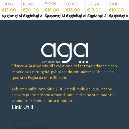
testimo
F4209
K7092
N0461
027C7
57D24
270P1
ni
€
15.00
€
15.00
€
20.00
€
15.00
€
13.00
€
10.00
Aggiungi Al Carrello
Aggiungi Al Carrello
Aggiungi Al Carrello
Aggiungi Al Carrello
Aggiungi Al Carrello
Aggiungi Al
Editrice AGA risponde all’evoluzione del settore editoriale con
esperienza e integrità, pubblicando con successo libri di alta
qualità in Puglia da oltre 30 anni.
Abbiamo pubblicato oltre 2.000 titoli, molti dei quali hanno
ricevuto premi e riconoscimenti, tanti altri sono stati tradotti e
venduti in 15 Paesi in tutto il mondo.
Link Utili
Negozio
Chi siamo
Termini e condizioni