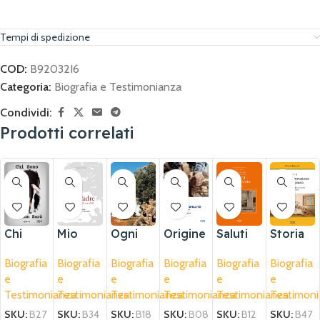
Tempi di spedizione
COD:
B92032I6
Categoria:
Biografia e Testimonianza
Condividi:
Prodotti correlati
Ogni
Chi
Mio
Origine
Saluti
Storia
albero
sono e
padre
e
da
dell’istr
Biografia
Biografia
Biografia
Biografia
Biografia
Biografia
geneal
chi non
original
Coregg
uzione
e
e
e
e
e
e
ogico
sarò
ità
ia
a
Testimonianza
Testimonianza
Testimonianza
Testimonianza
Testimonianza
Testimoni
ha i
(Parte
Locoro
suoi
III)
tondo
SKU:
B18
SKU:
B27
SKU:
B34
SKU:
B08
SKU:
B12
SKU:
B47