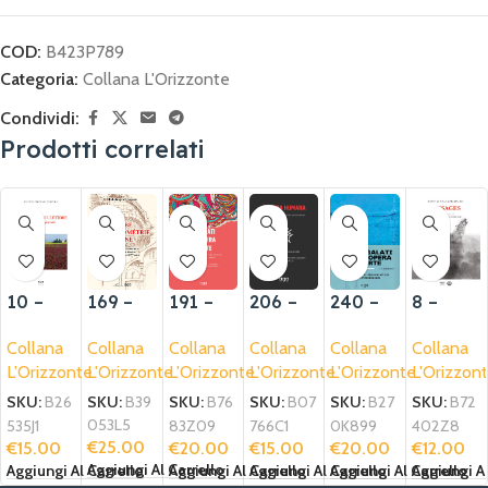
COD:
B423P789
Categoria:
Collana L'Orizzonte
Condividi:
Prodotti correlati
169 –
10 –
191 –
206 –
240 –
8 –
L’aube
Incontr
Regalat
Natura
Regalat
Passag
Collana
Collana
Collana
Collana
Collana
Collana
de la
o con il
i
humana
i
es
L'Orizzonte
L'Orizzonte
L'Orizzonte
L'Orizzonte
L'Orizzonte
L'Orizzon
géomét
lettore
un’oper
un’oper
rie
a d’arte
a d’arte
SKU:
B39
SKU:
B26
SKU:
B76
SKU:
B07
SKU:
B27
SKU:
B72
divine
II
053L5
535J1
83Z09
766C1
0K899
402Z8
edizion
€
25.00
€
15.00
€
20.00
€
15.00
€
20.00
€
12.00
e
Aggiungi Al Carrello
Aggiungi Al Carrello
Aggiungi Al Carrello
Aggiungi Al Carrello
Aggiungi Al Carrello
Aggiungi Al