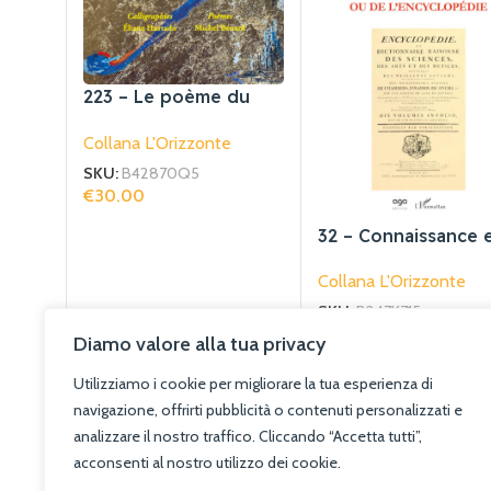
223 – Le poème du
signe d’or
Collana L'Orizzonte
SKU:
B42870Q5
€
30.00
Aggiungi Al Carrello
32 – Connaissance 
poche ou de
Collana L'Orizzonte
lencyclopédie
SKU:
B247K715
€
18.00
Diamo valore alla tua privacy
Aggiungi Al Carrello
Utilizziamo i cookie per migliorare la tua esperienza di
navigazione, offrirti pubblicità o contenuti personalizzati e
analizzare il nostro traffico. Cliccando “Accetta tutti”,
acconsenti al nostro utilizzo dei cookie.