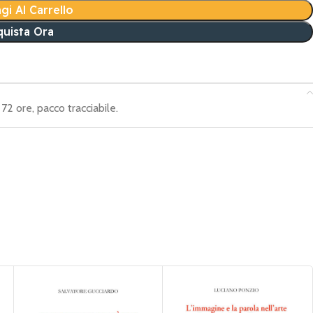
gi Al Carrello
uista Ora
72 ore, pacco tracciabile.