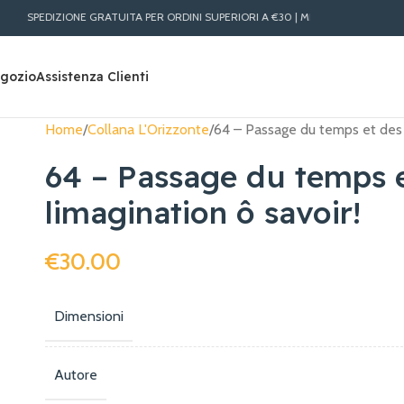
SPEDIZIONE GRATUITA PER ORDINI SUPERIORI A €30 | MIGLIORI PREZZI LIBRI ON
gozio
Assistenza Clienti
Home
Collana L'Orizzonte
64 – Passage du temps et des c
64 – Passage du temps e
limagination ô savoir!
€
30.00
Dimensioni
Autore