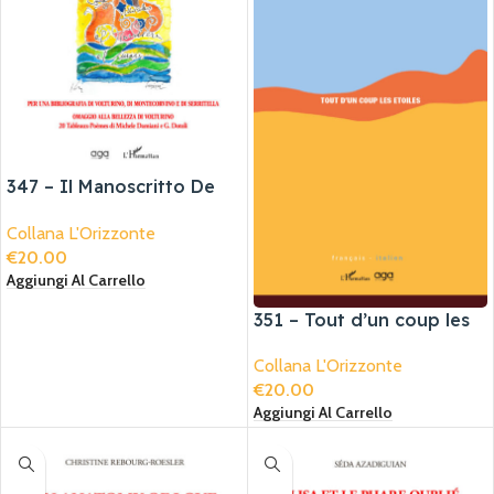
347 – Il Manoscritto De
Martinis su Volturino
Collana L'Orizzonte
€
20.00
Aggiungi Al Carrello
351 – Tout d’un coup les
etoiles | E d’un tratto le
Collana L'Orizzonte
stelle
€
20.00
Aggiungi Al Carrello