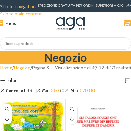
SPEDIZIONE GRATUITA PER ORDINI SUPERIORI A €30 | MIGLIORI PR
Skip to navigation
Skip to main content
Menu
Negozio
Home
Negozio
Pagina 3
Visualizzazione di 49-72 di 171 risultati
Filtri
Min
€
15.00
Max
€
20.00
Cancella filtri