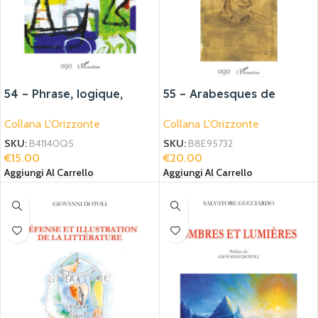
54 – Phrase, logique,
55 – Arabesques de
discours, figement
lumière
Collana L'Orizzonte
Collana L'Orizzonte
SKU:
B41140Q5
SKU:
B8E95732
€
15.00
€
20.00
Aggiungi Al Carrello
Aggiungi Al Carrello