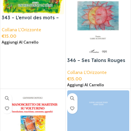
343 – L’envol des mots –
Illustrations en couleurs
Collana L'Orizzonte
de Héliane Hurtado
€
15.00
Aggiungi Al Carrello
346 – Ses Talons Rouges
Ont Sur Ma Lèvre Des
Collana L'Orizzonte
Reflets De Peur Et
€
15.00
D’amour
Aggiungi Al Carrello