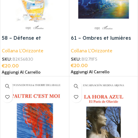
58 – Défense et
61 – Ombres et lumières
illustration de la
Collana L'Orizzonte
Collana L'Orizzonte
littérature
SKU:
B12711F5
SKU:
B2K56830
€
20.00
€
20.00
Aggiungi Al Carrello
Aggiungi Al Carrello