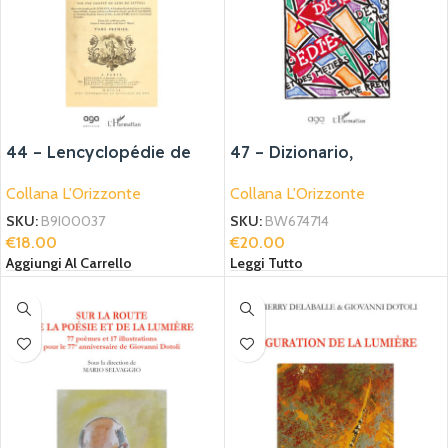
44 – Lencyclopédie de
47 – Dizionario,
Diderot et dAlembert et
Enciclopedia, Traduzione
Collana L'Orizzonte
Collana L'Orizzonte
les projets
encyclopédistes du X
SKU:
B9I00037
SKU:
BW674714
€
18.00
€
20.00
Aggiungi Al Carrello
Leggi Tutto