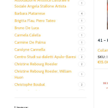
Associazione Artistica Culturale e
1
Sociale Angela Stallone Artista
Barbara Matarrese
4
Brigitta Flau, Piero Tateo
1
Bruno De Luca
1
Carmela Calella
1
41 –
Carmine De Palma
1
Carolyne Cannella
1
Collan
Centro Studi sui dialetti Apulo-Baresi
2
SKU:
B
€
15.0
Christine Rebourg Roesler
2
Aggiun
Christine Rebourg Roesler, William
1
Huon
Christophe Boubal
2
Christophe Ghénassia
1
Claude Debussy
1
Claudio Ermogene Del Medico
10
Lingua: