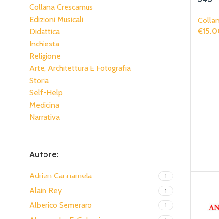
Collana Crescamus
Illus
Edizioni Musicali
Collan
de H
€
15.0
Didattica
Aggiun
Inchiesta
Religione
Arte, Architettura E Fotografia
Storia
Self-Help
Medicina
Narrativa
Autore:
Adrien Cannamela
1
Alain Rey
1
Alberico Semeraro
1