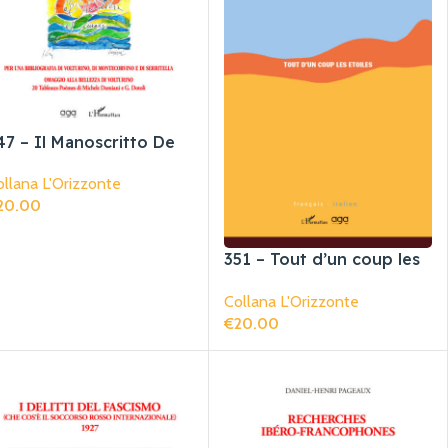
47 – Il Manoscritto De
artinis su Volturino
llana L'Orizzonte
20.00
giungi Al Carrello
351 – Tout d’un coup les
etoiles | E d’un tratto le
Collana L'Orizzonte
stelle
€
20.00
Aggiungi Al Carrello