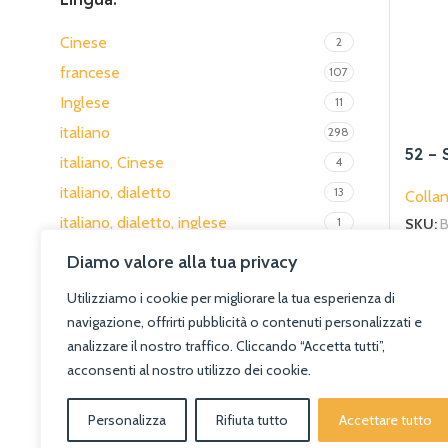
Claudio Ermogene Del Medico,
1
Cinese
2
Donato d'Attoma
francese
107
Comune di Alberobello
1
Inglese
11
Daniel-Henri Pageaux
3
italiano
298
Daniela Ventura, Jorge Juan Vega Y
1
52 – 
italiano, Cinese
Vega
4
poési
italiano, dialetto
Davide Gigante
13
1
Collan
italiano, dialetto, inglese
Diana Del Mastro, Wiesaw Dyk
1
1
SKU:
B
€
20.
Italiano, francese
Domenico Cavallo
14
1
Diamo valore alla tua privacy
Aggiun
Italiano, francese, inglese
Domenico Forti; Mario Gabriele;
3
Utilizziamo i cookie per migliorare la tua esperienza di
Francesco Galassi; Pietro Gigante;
1
Italiano, francese, inglese, spagnolo
1
navigazione, offrirti pubblicità o contenuti personalizzati e
Giovanni L.
italiano, Inglese
5
analizzare il nostro traffico. Cliccando “Accetta tutti”,
Domenico Gabrielli
1
acconsenti al nostro utilizzo dei cookie.
Italiano, polacco
1
Dominique Jean Paul Stanisci
2
Italiano, Russo
1
Personalizza
Rifiuta tutto
Accettare tutto
Donato Bagnardi
2
Italiano, tedesco
1