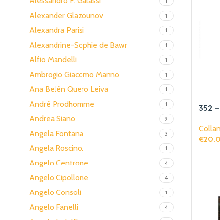
Alessandro F. Galassi
1
Alexander Glazounov
1
Alexandra Parisi
1
Alexandrine-Sophie de Bawr
1
Alfio Mandelli
1
Ambrogio Giacomo Manno
1
Ana Belén Quero Leiva
1
André Prodhomme
1
352 
Love
Andrea Siano
9
Collan
Angela Fontana
3
€
20.
Angela Roscino.
1
Aggiun
Angelo Centrone
4
Angelo Cipollone
4
Angelo Consoli
1
Angelo Fanelli
4