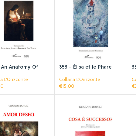
– An Anatomy Of
353 – Élisa et le Phare
3
Oublié
F
a L'Orizzonte
Collana L'Orizzonte
Co
00
€
15.00
€
gi Al Carrello
Aggiungi Al Carrello
Ag