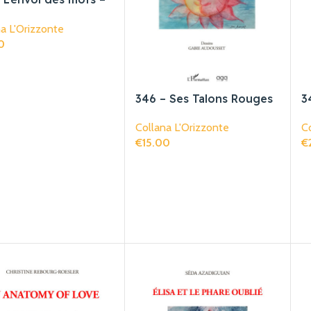
trations en couleurs
a L'Orizzonte
éliane Hurtado
0
gi Al Carrello
346 – Ses Talons Rouges
3
Ont Sur Ma Lèvre Des
M
Collana L'Orizzonte
Co
Reflets De Peur Et
€
15.00
€
D’amour
Aggiungi Al Carrello
Ag