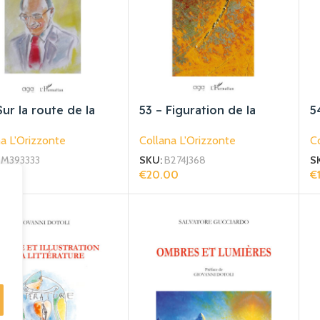
Sur la route de la
53 – Figuration de la
5
e et de la lumière
lumière
d
a L'Orizzonte
Collana L'Orizzonte
Co
M393333
SKU:
B274J368
S
00
€
20.00
€
gi Al Carrello
Aggiungi Al Carrello
Ag