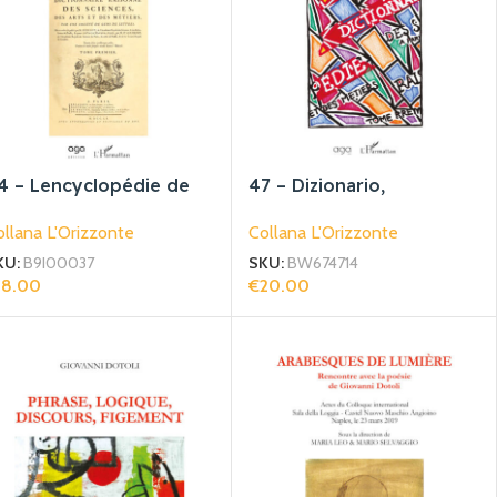
4 – Lencyclopédie de
47 – Dizionario,
iderot et dAlembert et
Enciclopedia, Traduzione
llana L'Orizzonte
Collana L'Orizzonte
es projets
ncyclopédistes du X
KU:
B9I00037
SKU:
BW674714
18.00
€
20.00
giungi Al Carrello
Leggi Tutto