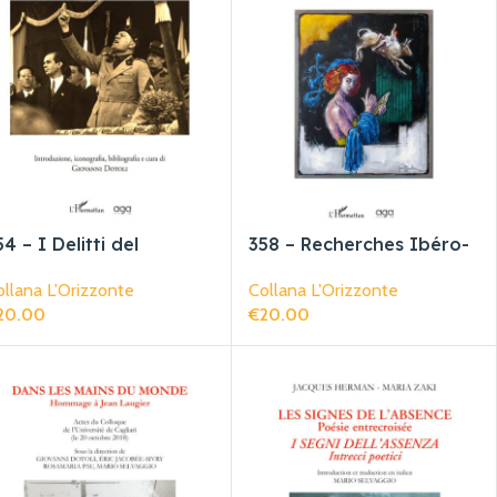
54 – I Delitti del
358 – Recherches Ibéro-
ascismo
Francophones
llana L'Orizzonte
Collana L'Orizzonte
20.00
€
20.00
giungi Al Carrello
Aggiungi Al Carrello