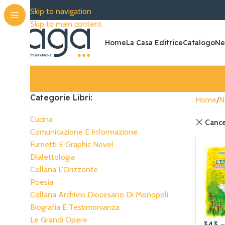
SPEDIZIONE G
Skip to navigation
Skip to main content
Home
La Casa Editrice
Catalogo
Ne
Categorie Libri:
Home
N
Cucina
Cancel
Comunicazione E Informazione
Fumetti E Graphic Novel
Dialettologia
Collana L'Orizzonte
Poesia
Collana Archivio Diocesano Di Monopoli
Biografia E Testimonianza
Le Grandi Opere
343 –