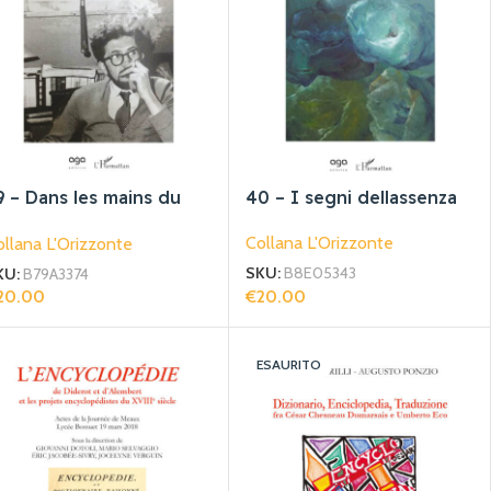
9 – Dans les mains du
40 – I segni dellassenza
onde
Collana L'Orizzonte
llana L'Orizzonte
SKU:
B8E05343
KU:
B79A3374
€
20.00
20.00
Aggiungi Al Carrello
giungi Al Carrello
ESAURITO