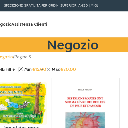
RATUITA PER ORDINI SUPERIORI A €30 | MIGLIORI PREZZI LIBRI ONLINE | SPEDIZI
gozio
Assistenza Clienti
Negozio
egozio
Pagina 3
Min
€
15.00
Max
€
20.00
la filtri
 L’envol des mots –