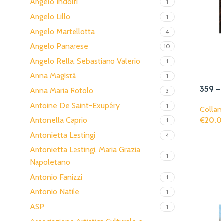
Angelo Indolfi
1
Angelo Lillo
1
Angelo Martellotta
4
Angelo Panarese
10
Angelo Rella, Sebastiano Valerio
1
Anna Magistà
1
359 
Anna Maria Rotolo
3
Antoine De Saint-Exupéry
1
Collan
Antonella Caprio
€
20.
1
Aggiun
Antonietta Lestingi
4
Antonietta Lestingi, Maria Grazia
1
Napoletano
Antonio Fanizzi
1
Antonio Natile
1
ASP
1