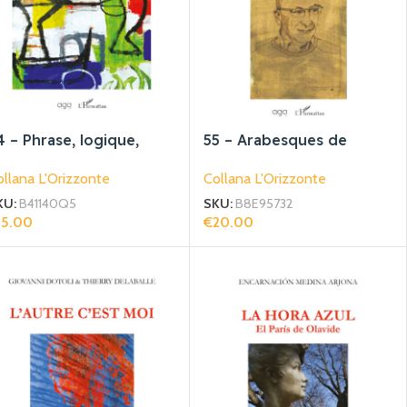
4 – Phrase, logique,
55 – Arabesques de
iscours, figement
lumière
llana L'Orizzonte
Collana L'Orizzonte
KU:
B41140Q5
SKU:
B8E95732
15.00
€
20.00
giungi Al Carrello
Aggiungi Al Carrello