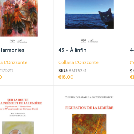
 Harmonies
43 – À linfini
4
D
a L'Orizzonte
Collana L'Orizzonte
Co
l
e
117D212
SKU:
B61T5241
S
0
€
18.00
€
gi Al Carrello
Aggiungi Al Carrello
Ag