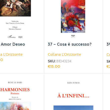
– Amor Deseo
37 – Cosa è successo?
3
m
a L'Orizzonte
Collana L'Orizzonte
Co
00
SKU:
B1D43234
S
gi Al Carrello
€
15.00
€
Aggiungi Al Carrello
Ag